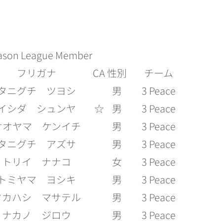
eason League Member
フリガナ
CA
性別
チーム
タニグチ ツヨシ
男
3 Peace
イシダ シュンヤ
☆
男
3 Peace
オオヤマ ケンイチ
男
3 Peace
タニグチ アズサ
男
3 Peace
トリイ ナナコ
女
3 Peace
トミヤマ ヨシキ
男
3 Peace
タカハシ マサテル
男
3 Peace
ナカノ ジロウ
男
3 Peace