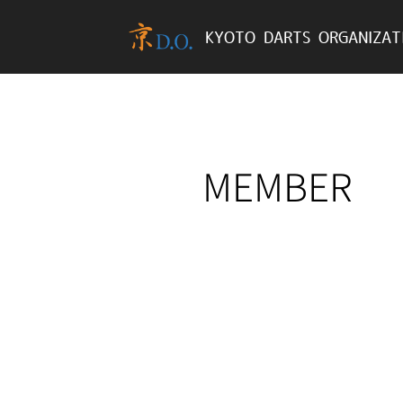
KYOTO DARTS ORGANIZAT
MEMBER