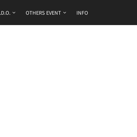
.D.O.
OTHERS EVENT
INFO