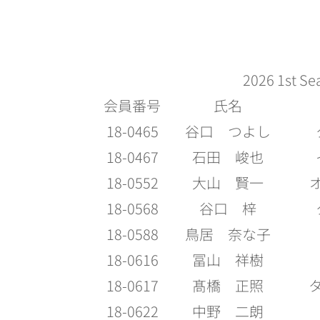
2026 1st S
会員番号
氏名
18-0465
谷口 つよし
18-0467
石田 峻也
18-0552
大山 賢一
18-0568
谷口 梓
18-0588
鳥居 奈な子
18-0616
冨山 祥樹
18-0617
髙橋 正照
18-0622
中野 二朗