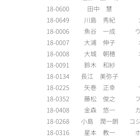
18-0600
田中 慧
18-0649
川島 秀紀
18-0006
魚谷 一成
18-0007
大浦 伸子
18-0008
大城 朝穂
18-0091
鈴木 和紗
18-0134
長江 美弥子
18-0225
矢巻 正幸
18-0352
藤松 俊之
18-0408
金森 悠一
18-0268
小島 潤一朗
コ
18-0316
星本 教一