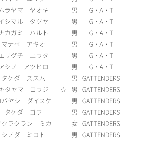
ムラヤマ ヤオキ
男
G・A・T
イシマル タツヤ
男
G・A・T
ナカガミ ハルト
男
G・A・T
マナベ アキオ
男
G・A・T
エリグチ ユウタ
男
G・A・T
アシノ アツヒロ
男
G・A・T
タケダ ススム
男
GATTENDERS
キタヤマ コウジ
☆
男
GATTENDERS
コバヤシ ダイスケ
男
GATTENDERS
タケダ ゴウ
男
GATTENDERS
マクラクラン ミカ
女
GATTENDERS
シノダ ミコト
男
GATTENDERS