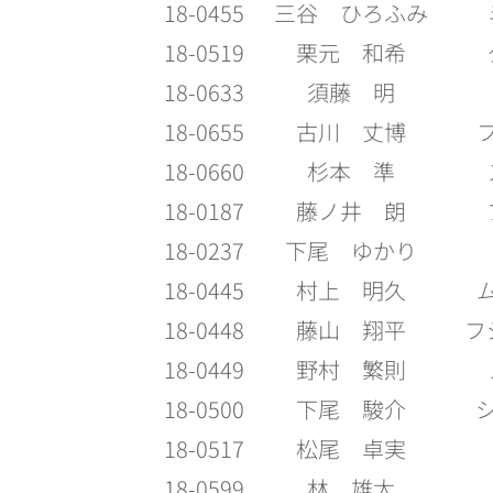
18-0455
三谷 ひろふみ
18-0519
栗元 和希
18-0633
須藤 明
18-0655
古川 丈博
18-0660
杉本 準
18-0187
藤ノ井 朗
18-0237
下尾 ゆかり
18-0445
村上 明久
18-0448
藤山 翔平
フ
18-0449
野村 繁則
18-0500
下尾 駿介
18-0517
松尾 卓実
18-0599
林 雄太